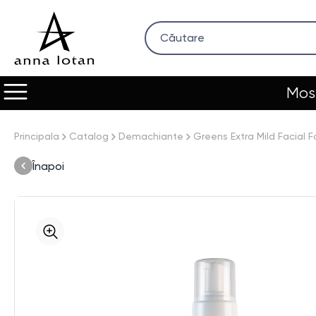
Most
Principala
Catalog
Demachiante
Greens Extra Mild Facial 
Înapoi