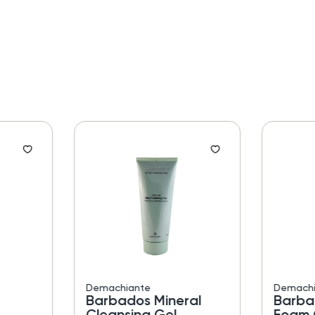
Demachiante
Demachi
Barbados Mineral
Barba
Cleansing Gel
Foam 