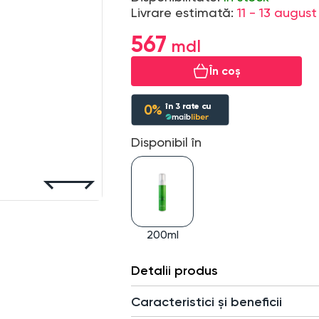
Livrare estimată:
11 - 13 august
567
În coș
în
3
rate cu
0%
Disponibil în
200ml
Detalii produs
Caracteristici și beneficii