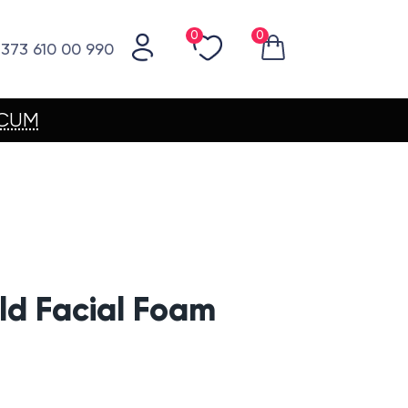
0
0
373 610 00 990
ACUM
ld Facial Foam