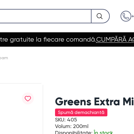
+
re gratuite la fiecare comandă.
CUMPĂRĂ 
Foam
Greens Extra Mi
Spumă demachiantă
SKU: 405
Volum: 200ml
Disponibilitate:
În stock