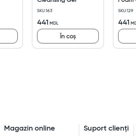
SKU:163
SKU:129
441
441
În coș
Magazin online
Suport clienți