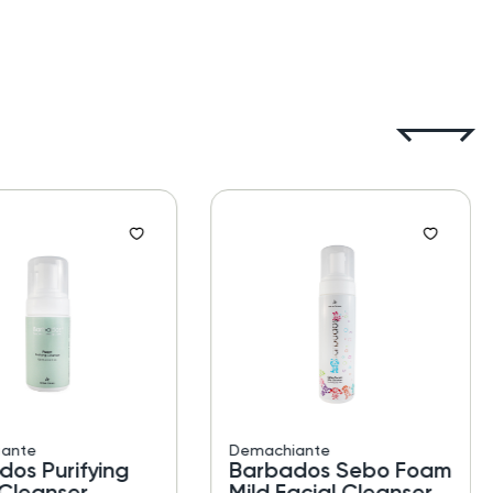
ante
Demachiante
dos Purifying
Barbados Sebo Foam
Cleanser
Mild Facial Cleanser