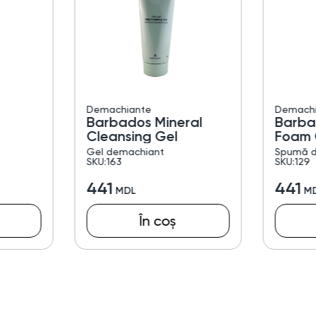
Demachiante
Demachi
Barbados Mineral
Barba
Cleansing Gel
Foam 
Gel demachiant
Spumă d
SKU:163
SKU:129
441
441
În coș