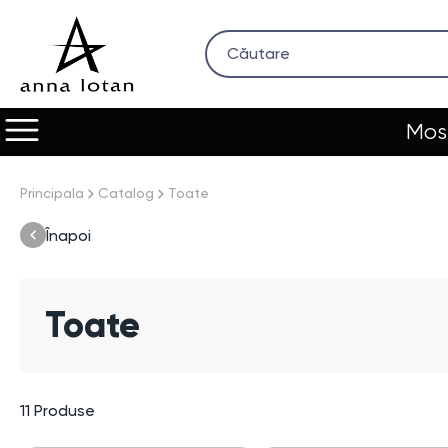
Most
Principala
Catalog
Toate
Înapoi
Toate
11
Produse