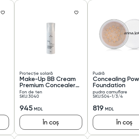
Protecție solară
Pudră
Make-Up BB Cream
Concealing Po
Premium Concealer
Foundation
SPF30
Fon de ten
pudra camuflare
SKU:3040
SKU:504-1/3/4
945
819
În coș
În coș