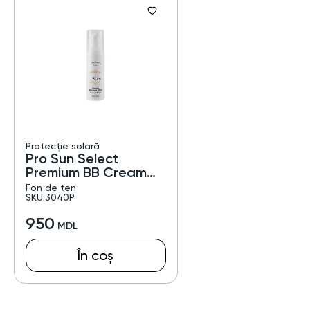
Protecție solară
Pro Sun Select
Premium BB Cream
SPF30
Fon de ten
SKU:3040P
950
În coș