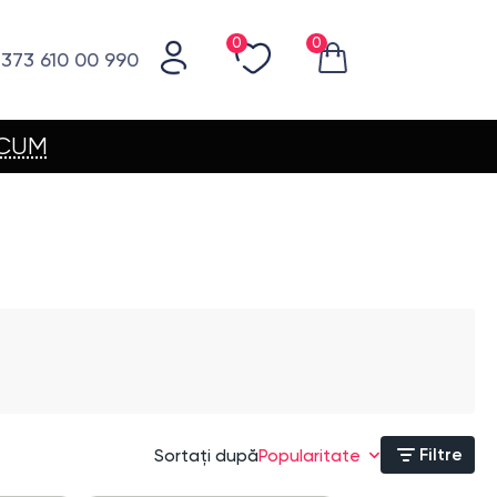
0
0
373 610 00 990
ACUM
Filtre
Sortați după
Popularitate