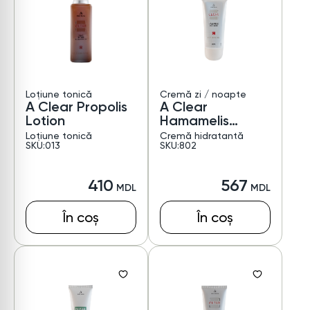
Loțiune tonică
Cremă zi / noapte
A Clear Propolis
A Clear
Lotion
Hamamelis
Moisturizer
Loțiune tonică
Cremă hidratantă
SKU:013
SKU:802
410
567
În coș
În coș