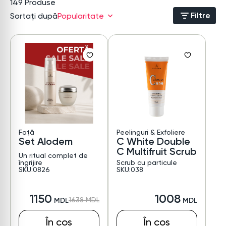
149
Produse
Filtre
Sortați după
Popularitate
Față
Peelinguri & Exfoliere
Set Alodem
C White Double
C Multifruit Scrub
Un ritual complet de
îngrijire
Scrub cu particule
SKU:0826
SKU:038
1150
1008
1638
În coș
În coș