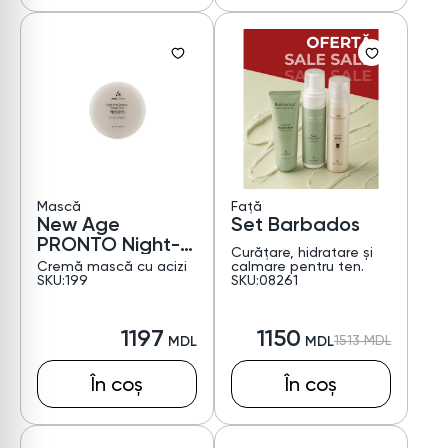
Mască
Față
New Age
Set Barbados
PRONTO Night-
Curățare, hidratare și
time Renewal
Cremă mască cu acizi
calmare pentru ten.
Cream-Mask
SKU:199
SKU:08261
1197
1150
1513
În coș
În coș