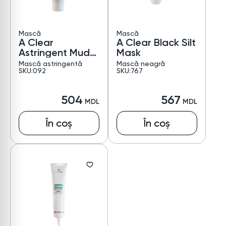
Mască
Mască
A Clear
A Clear Black Silt
Astringent Mud
Mask
Mask
Mască astringentă
Mască neagră
SKU:092
SKU:767
504
567
În coș
În coș