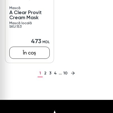
Mască
A Clear Provit
Cream Mask
Mască locală
SKU:153
473
În coș
1
2
3
4
...
10