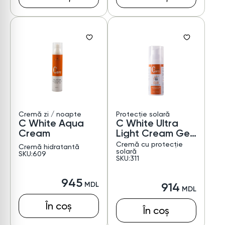
Cremă zi / noapte
Protecție solară
C White Aqua
C White Ultra
Cream
Light Cream Gel
SPF 50
Cremă cu protecție
Cremă hidratantă
solară
SKU:609
SKU:311
945
914
În coș
În coș