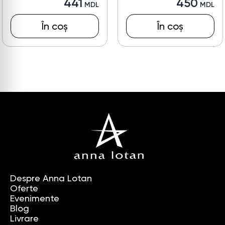
441
450
În coș
În coș
Despre Anna Lotan
Oferte
Evenimente
Blog
Livrare