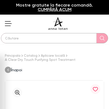
Mostre gratuite la fiecare comandă.
CUMPĂRĂ ACUM
Principala
Catalog
Aplicare locală
A Clear Dry Touch Purifying Spot Treatment
Înapoi