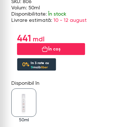
SKU: 806
Volum: 50ml
Disponibilitate:
În stock
Livrare estimată:
10 - 12 august
441
În coș
în
3
rate cu
0%
Disponibil în
50ml