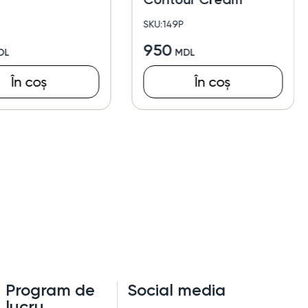
SKU:149P
950
În coș
În coș
Program de
Social media
lucru