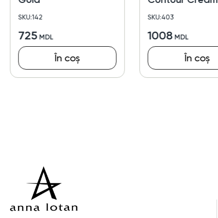
SKU:142
SKU:403
725
1008
În coș
În coș