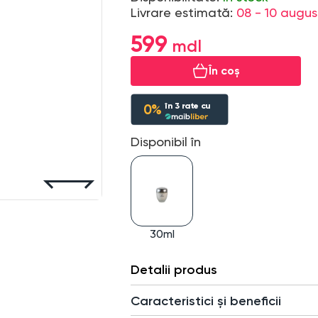
Livrare estimată:
08 - 10 augus
599
În coș
în
3
rate cu
0%
Disponibil în
30ml
Detalii produs
Caracteristici și beneficii