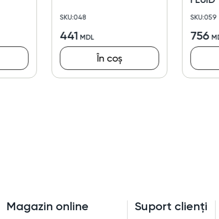
SKU:048
SKU:059
441
756
În coș
Magazin online
Suport clienți