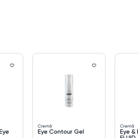
Cremă
Cremă
Eye
Eye Contour Gel
Eye & Fac
FLUID