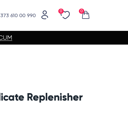
0
0
373 610 00 990
ACUM
icate Replenisher