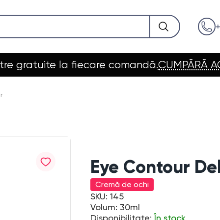
+
re gratuite la fiecare comandă.
CUMPĂRĂ 
r
Eye Contour Del
Cremă de ochi
SKU: 145
Volum: 30ml
Disponibilitate:
În stock