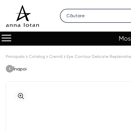
Most
Principala
Catalog
Cremă
Eye Contour Delicate Replenishe
Înapoi