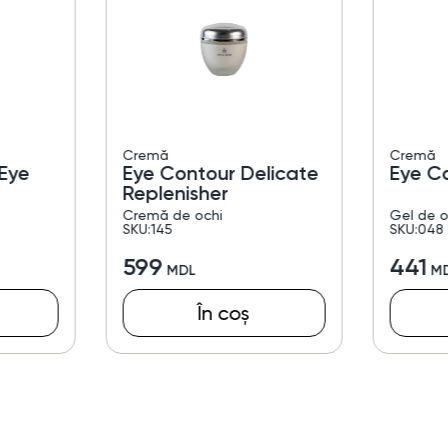
Cremă
Cremă
Eye
Eye Contour Delicate
Eye C
Replenisher
Cremă de ochi
Gel de o
SKU:145
SKU:048
599
441
În coș