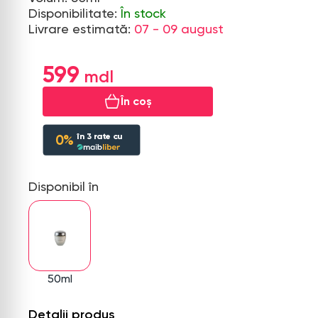
Disponibilitate:
În stock
Livrare estimată:
07 - 09 august
599
În coș
în
3
rate cu
0%
Disponibil în
50ml
Detalii produs