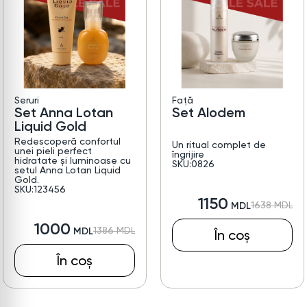
Seruri
Față
Set Anna Lotan
Set Alodem
Liquid Gold
Redescoperă confortul
Un ritual complet de
unei pieli perfect
îngrijire
hidratate și luminoase cu
SKU:0826
setul Anna Lotan Liquid
Gold.
SKU:123456
1150
1638
1000
1386
În coș
În coș