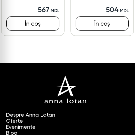
567
504
În coș
În coș
Despre Anna Lotan
Oferte
Evenimente
Blog