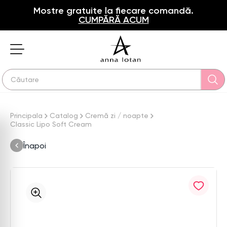
Mostre gratuite la fiecare comandă.
CUMPĂRĂ ACUM
Principala
Catalog
Cremă zi / noapte
Classic Lipo Soft Cream
Înapoi