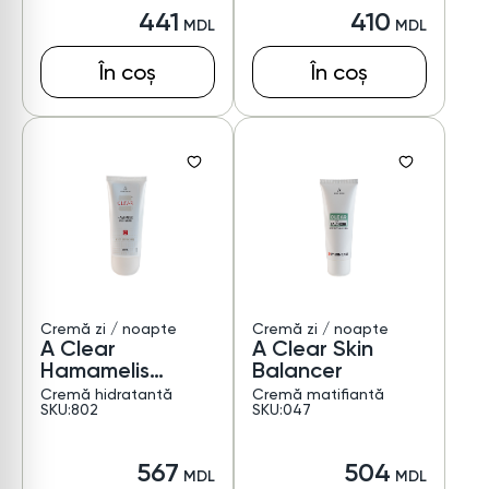
441
410
În coș
În coș
Cremă zi / noapte
Cremă zi / noapte
A Clear
A Clear Skin
Hamamelis
Balancer
Moisturizer
Cremă hidratantă
Cremă matifiantă
SKU:802
SKU:047
567
504