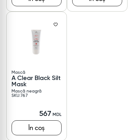
Mască
A Clear Black Silt
Mask
Mască neagră
SKU:767
567
În coș