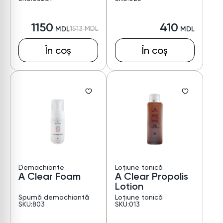
1150
410
1513
În coș
În coș
Demachiante
Loțiune tonică
A Clear Foam
A Clear Propolis
Lotion
Spumă demachiantă
Loțiune tonică
SKU:803
SKU:013