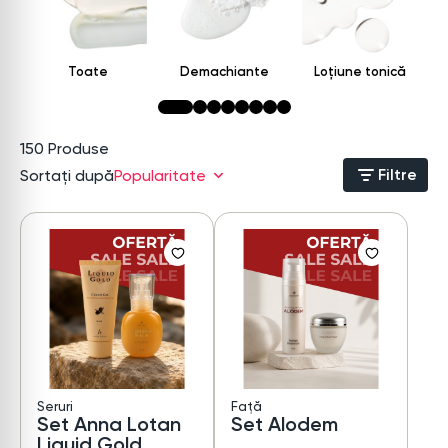
Toate
Demachiante
Loțiune tonică
150
Produse
Filtre
Sortați după
Popularitate
Seruri
Față
Set Anna Lotan
Set Alodem
Liquid Gold