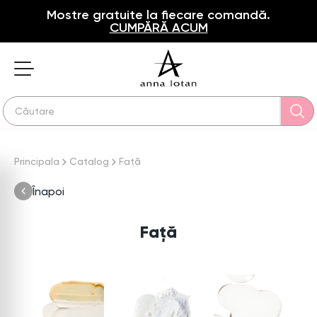
Mostre gratuite la fiecare comandă.
CUMPĂRĂ ACUM
Principala
Catalog
Față
Înapoi
Față