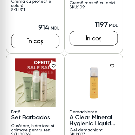
SPF 50
time Renewal
Cremă cu protecție
Cremă mască cu acizi
solară
Cream-Mask
SKU:199
SKU:311
1197
914
În coș
În coș
Față
Demachiante
Set Barbados
A Clear Mineral
Hygienic Liquid
Curățare, hidratare și
Soap
calmare pentru ten.
Gel demachiant
SKU:08261
SKU:023