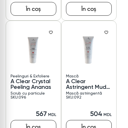
În coș
În coș
Peelinguri & Exfoliere
Mască
A Clear Crystal
A Clear
Peeling Ananas
Astringent Mud
Mask
Scrub cu particule
Mască astringentă
SKU:096
SKU:092
567
504
În coș
În coș