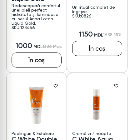
Redescoperă confortul
Un ritual complet de
unei pieli perfect
îngrijire
hidratate și luminoase
SKU:0826
cu setul Anna Lotan
Liquid Gold.
SKU:123456
1150
1638
1000
1386
În coș
În coș
Peelinguri & Exfoliere
Cremă zi / noapte
C White Double
C White Aqua