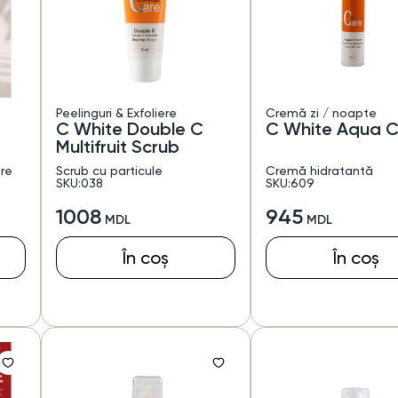
Peelinguri & Exfoliere
Cremă zi / noapte
C White Double C
C White Aqua 
Multifruit Scrub
ire
Scrub cu particule
Cremă hidratantă
SKU:038
SKU:609
1008
945
În coș
În coș