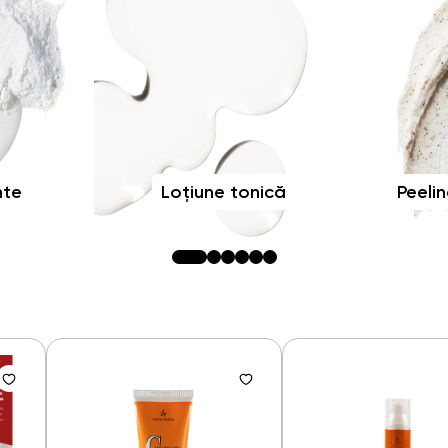
nte
Loțiune tonică
Peelin