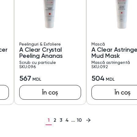
Peelinguri & Exfoliere
Mască
cer
A Clear Crystal
A Clear Astring
Peeling Ananas
Mud Mask
Scrub cu particule
Mască astringentă
SKU:096
SKU:092
567
504
În coș
În coș
1
2
3
4
...
10