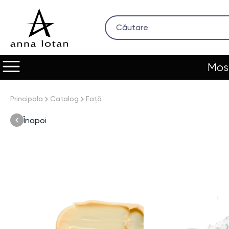
Most
Principala
Catalog
Față
Înapoi