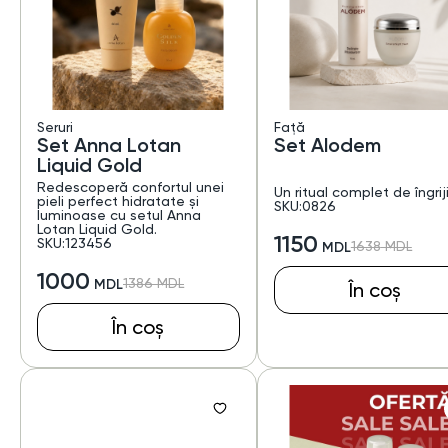
Seruri
Față
Set Anna Lotan
Set Alodem
Liquid Gold
Redescoperă confortul unei
Un ritual complet de îngrij
pieli perfect hidratate și
SKU:0826
luminoase cu setul Anna
Lotan Liquid Gold.
1150
SKU:123456
1638
1000
1386
În coș
În coș