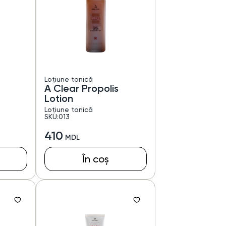
Loțiune tonică
A Clear Propolis
Lotion
Loțiune tonică
SKU:013
410
În coș