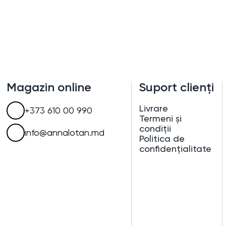
Magazin online
Suport clienți
Livrare
+373 610 00 990
Termeni și
condiții
info@annalotan.md
Politica de
confidențialitate