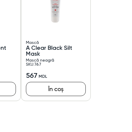
Mască
ent
A Clear Black Silt
Mask
Mască neagră
SKU:767
567
În coș