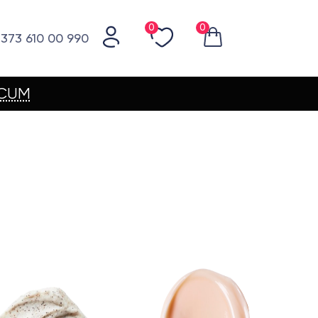
0
0
373 610 00 990
ACUM