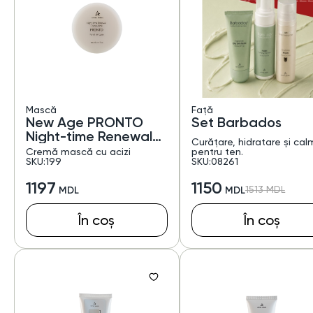
Mască
Față
New Age PRONTO
Set Barbados
Night-time Renewal
Curățare, hidratare și cal
Cream-Mask
Cremă mască cu acizi
pentru ten.
SKU:199
SKU:08261
1197
1150
1513
În coș
În coș