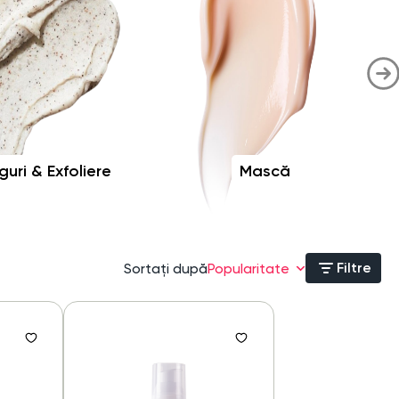
guri & Exfoliere
Mască
Filtre
Sortați după
Popularitate