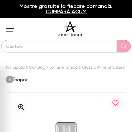
Mostre gratuite la fiecare comandă.
CUMPĂRĂ ACUM
Principala
Catalog
Loțiune tonică
Classic Mineral Splash
Înapoi