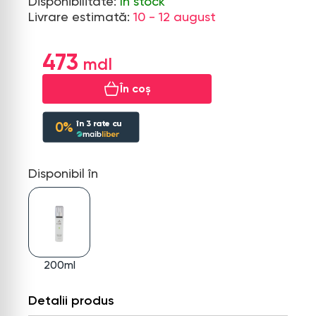
Disponibilitate:
În stock
Livrare estimată:
10 - 12 august
473
În coș
în
3
rate cu
0%
Disponibil în
200ml
Detalii produs