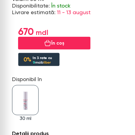
Disponibilitate:
În stock
Livrare estimată:
11 - 13 august
670
În coș
în
3
rate cu
0%
Disponibil în
30 ml
Detalii produs