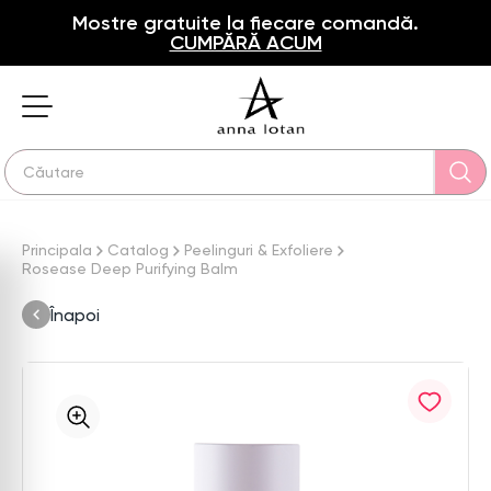
Mostre gratuite la fiecare comandă.
CUMPĂRĂ ACUM
Principala
Catalog
Peelinguri & Exfoliere
Rosease Deep Purifying Balm
Înapoi