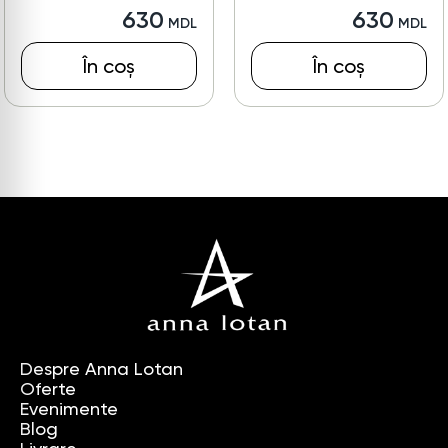
630
630
În coș
În coș
Despre Anna Lotan
Oferte
Evenimente
Blog