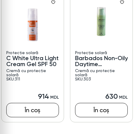
Protecție solară
Protecție solară
C White Ultra Light
Barbados Non-Oily
Cream Gel SPF 50
Daytime
Protection SPF 50
Cremă cu protecție
Cremă cu protecție
solară
solară
SKU:311
SKU:303
914
630
În coș
În coș