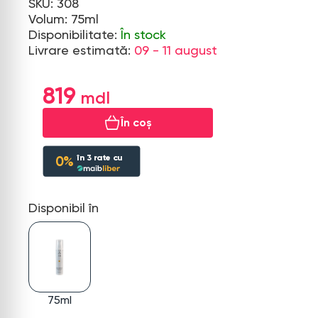
SKU: 308
Volum: 75ml
Disponibilitate:
În stock
Livrare estimată:
09 - 11 august
819
În coș
în
3
rate cu
0%
Disponibil în
75ml