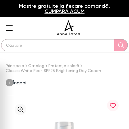
Mostre gratuite la fiecare comandă.
CUMPĂRĂ ACUM
Principala
Catalog
Protecție solară
Classic White Pearl SPF25 Brightening Day Cream
Înapoi