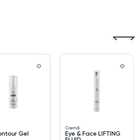
Cremă
ontour Gel
Eye & Face LIFTING
FLUID