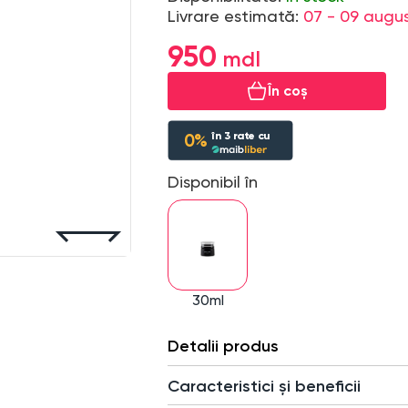
Livrare estimată:
07 - 09 augu
950
În coș
în
3
rate cu
0%
Disponibil în
30ml
Detalii produs
Caracteristici și beneficii