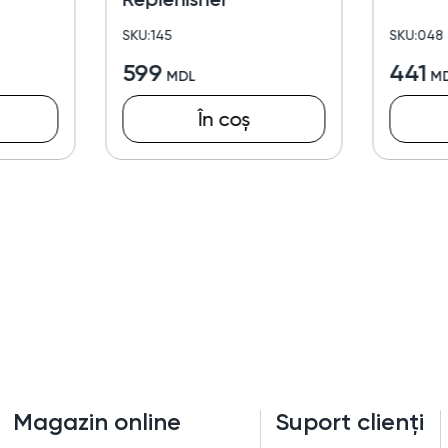
SKU:145
SKU:048
599
441
În coș
Magazin online
Suport clienți