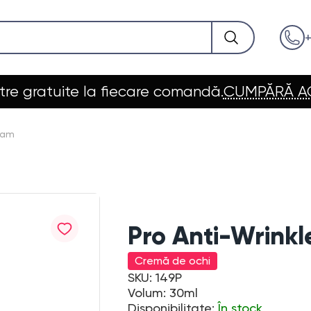
+
re gratuite la fiecare comandă.
CUMPĂRĂ 
eam
Pro Anti-Wrink
Cremă de ochi
SKU: 149P
Volum: 30ml
Disponibilitate:
În stock