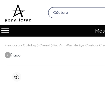
Most
Principala
Catalog
Cremă
Pro Anti-Wrinkle Eye Contour Cr
Înapoi