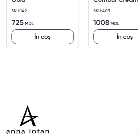
SKU:142
SKU:403
725
1008
În coș
În coș