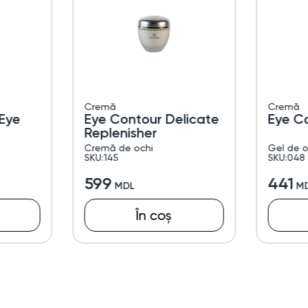
Cremă
Cremă
Eye
Eye Contour Delicate
Eye C
Replenisher
Cremă de ochi
Gel de o
SKU:145
SKU:048
599
441
În coș