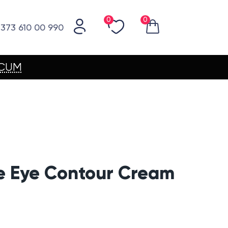
0
0
373 610 00 990
ACUM
le Eye Contour Cream