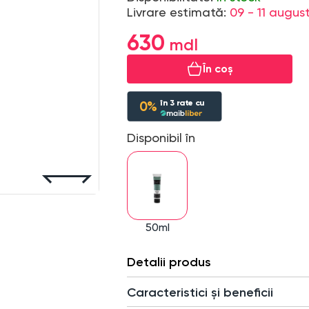
Livrare estimată:
09 - 11 augus
630
În coș
în
3
rate cu
0%
Disponibil în
50ml
Detalii produs
Caracteristici și beneficii