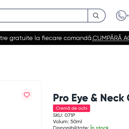
+
re gratuite la fiecare comandă.
CUMPĂRĂ 
Pro Eye & Neck
Cremă de ochi
SKU: 071P
Volum: 50ml
Disponibilitate:
În stock