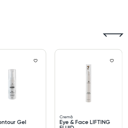
Cremă
ontour Gel
Eye & Face LIFTING
FLUID