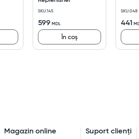
SKU:145
SKU:048
599
441
În coș
Magazin online
Suport clienți