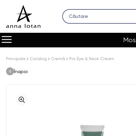
Most
Principala
Catalog
Cremă
Pro Eye & Neck Cream
Înapoi