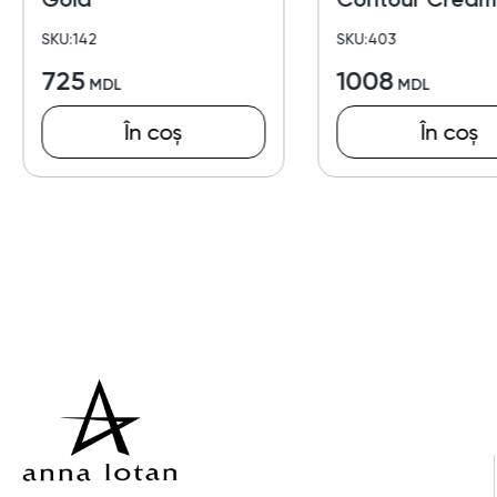
SKU:142
SKU:403
725
1008
În coș
În coș