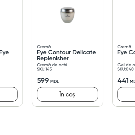
Cremă
Cremă
Eye
Eye Contour Delicate
Eye C
Replenisher
Cremă de ochi
Gel de o
SKU:145
SKU:048
599
441
În coș