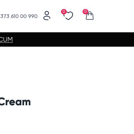
0
0
373 610 00 990
ACUM
 Cream