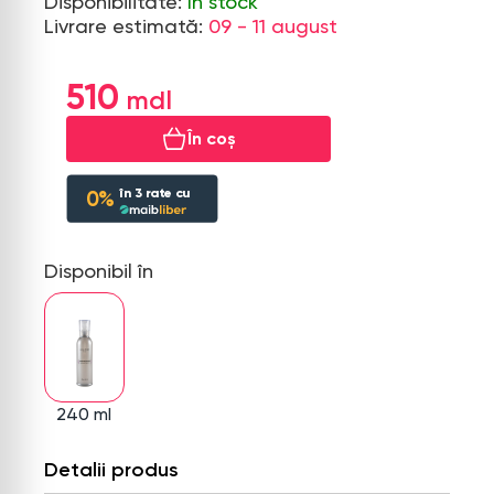
Disponibilitate:
În stock
Livrare estimată:
09 - 11 august
510
În coș
în
3
rate cu
0%
Disponibil în
240 ml
Detalii produs