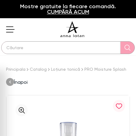
Mostre gratuite la fiecare comandă.
CUMPĂRĂ ACUM
Principala
Catalog
Loțiune tonică
PRO Moisture Splash
Înapoi