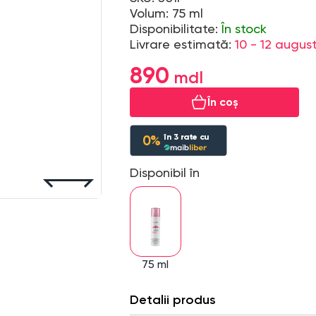
Volum: 75 ml
Disponibilitate:
În stock
Livrare estimată:
10 - 12 augus
890
În coș
în
3
rate cu
0%
Disponibil în
75 ml
Detalii produs