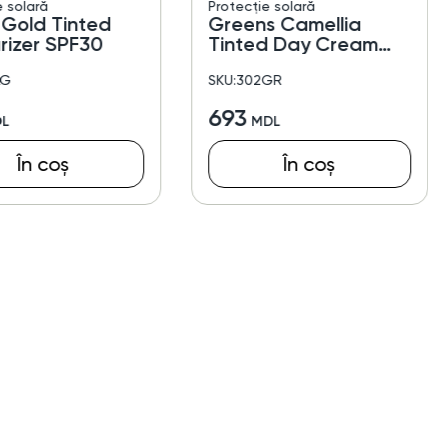
e solară
Protecție solară
 Gold Tinted
Greens Camellia
rizer SPF30
Tinted Day Cream
SPF 30
LG
SKU:302GR
693
În coș
În coș