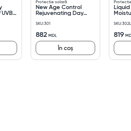
Protecție solară
Protecți
y
New Age Control
Liquid
A/UVB
Rejuvenating Day
Moistu
Cream SPF 25
SKU:301
SKU:302
882
819
În coș