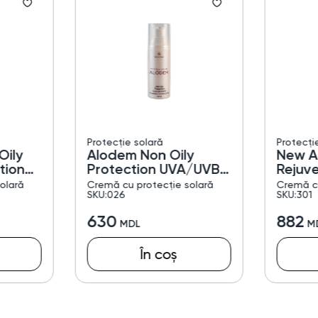
Protecție solară
Protecți
Oily
Alodem Non Oily
New A
tion
Protection UVA/UVB
Rejuv
SPF 30
Cream
olară
Cremă cu protecție solară
Cremă cu
SKU:026
SKU:301
630
882
În coș